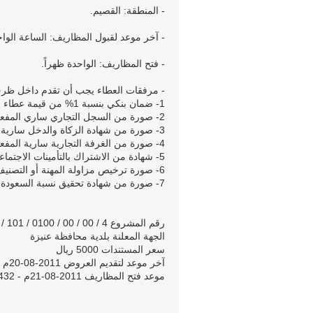
- المنطقة: القصيم.
- آخر موعد لقبول المظاريف: الساعة الواح
- فتح المظاريف: الواحدة ظهراً.
- مرفقات العطاء يجب أن تقدم داخل ظرف
1- ضمان بنكي بنسبة 1% من قيمة عطاء المناقصة ساري المفعول لمدة تسعون يوماً من فتح المظاريف قابل للتمديد.
2- صورة من السجل التجاري ساري المفعول.
3- صورة من شهادة الزكاة والدخل سارية المفعول.
4- صورة من الغرفة التجارية سارية المفعول.
5- شهادة من الاشتراك بالتأمينات الاجتماعية.
6- صورة ترخيص مزاولة المهنة أو التصنيف حسب الدرجة التي يتطلبها مجال العمل.
7- صورة من شهادة تحقيق نسبة السعودة.
رقم المشروع 4 / 00 / 00 / 0100 / 101 / 008 / 019
الجهة المعلنة بلدية محافظة عنيزة
سعر المستندات 5000 ريال
آخر موعد لتقديم العروض 2011-08-20م - 1432-09-20هـ
موعد فتح المظاريف 2011-08-21م - 1432-09-21هـ