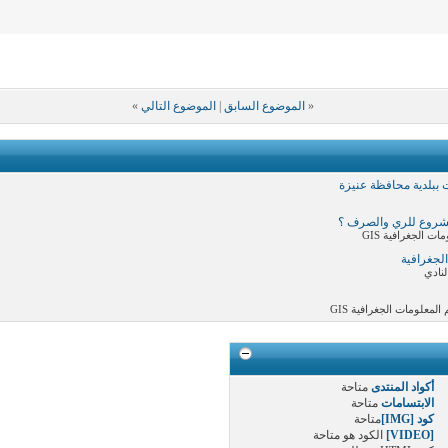
«
الموضوع السابق
|
الموضوع التالي
»
 ببلدية محافظة عنيزة
مشروع للري والصرف ؟
 الجغرافية GIS
لجغرافية
نادي
علومات الجغرافية GIS
أكواد المنتدى
متاحة
الابتسامات
متاحة
كود [IMG]
متاحة
[VIDEO]
الكود هو
متاحة