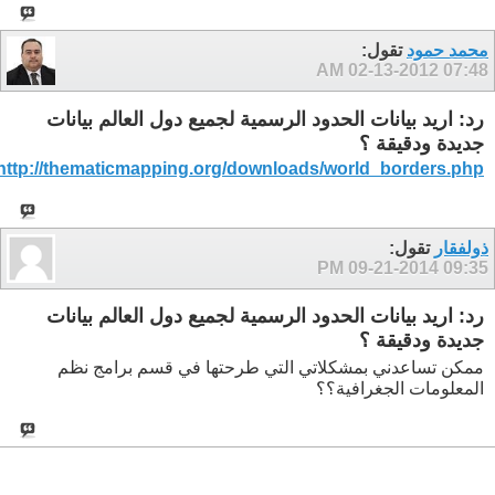
محمد حمود
تقول:
02-13-2012
07:48 AM
رد: اريد بيانات الحدود الرسمية لجميع دول العالم بيانات
جديدة ودقيقة ؟
http://thematicmapping.org/downloads/world_borders.php
ذولفقار
تقول:
09-21-2014
09:35 PM
رد: اريد بيانات الحدود الرسمية لجميع دول العالم بيانات
جديدة ودقيقة ؟
ممكن تساعدني بمشكلاتي التي طرحتها في قسم برامج نظم
المعلومات الجغرافية؟؟