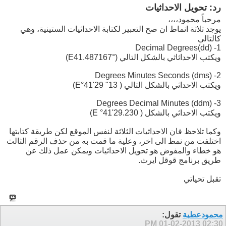
رد: تحويل الاحداثيات
مرحباً محمود،،،،
يوجد ثلاثة انماط ان صح التعبير لكتابة الاحداثيات الستينية، وهي
كالتالي
1- Decimal Degrees(dd)
ويكتب الاحداثاثي بالشكل التالي (E41.487167°)
2- Degrees Minutes Seconds (dms)
ويكتب الاحداثي بالشكل التالي ( 13" 29'41°E)
3- Degrees Decimal Minutes (ddm)
ويكتب الاحداثي بالشكل ( 29.230'41° E)
وكما تلاحظ فان الاحداثيات الثلاثة لنفس الموقع لكن طريقة كتابتها
اختلفت من نمط الى اخر، وعلية ما قمت به من حذف الرقم الثالث
هو خطاء والمفوض هو تحويل الاحداثيات ويمكن عمل ذلك عن
طريق برنامج قوقل ايرث.
تقبل تحياتي
محمودعطية
تقول:
01-02-2013
02:30 PM