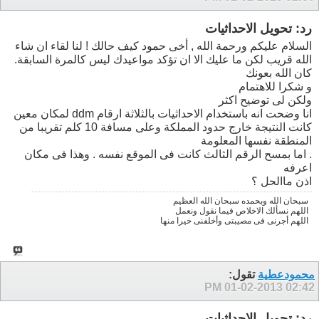
رد: تحويل الاحداثيات
السلام عليكم ورحمة الله , أخى حمود كيف حالك ! لنا لقاء ان شاء
الله قريب لكن ما عليك الا ان تؤكد مواعيدك ليس كالمرة السابقة.
كان الله بعونك
و شكرا للاهتمام
ولكن لى توضيح اكثر
انا وضحت انه باستخدام الاحداثيات بالثلاثة ارقام ddm لمكان معين
كانت النتيجة خارج حدود المملكة وعلى مسافة 10 كلم تقريبا من
المنطقة نفسها المعلومة
. اما بمسح الرقم الثالث كانت فى الموقع نفسه . وهذا فى مكان
اعرفه
اذن ماالحل ؟
سبحان الله وبحمده سبحان الله العظيم
اللهم نسألك الاخلاص فيما نقول ونعمل
اللهم أجرنى فى مصيبتى وأخلفنى خيرا منها
محمودعطية
تقول:
01-02-2013
02:42 PM
رد: تحويل الاحداثيات