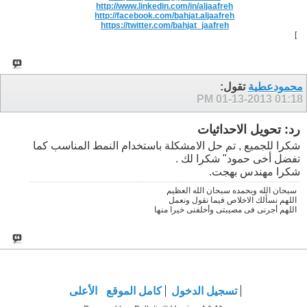
http://www.linkedin.com/in/aljaafreh
http://facebook.com/bahjat.aljaafreh
https://twitter.com/bahjat_jaafreh
]
محمودعطية
تقول:
01-13-2013
01:18 PM
رد: تحويل الاحداثيات
شكرا للجميع , تم حل الامشكلة باستخدام النمط المناسب كما
تفضل أخى حمود" شكرا لك
.
شكرا مهندس بهجت.
سبحان الله وبحمده سبحان الله العظيم
اللهم نسألك الاخلاص فيما نقول ونعمل
اللهم أجرنى فى مصيبتى وأخلفنى خيرا منها
تسجيل الدخول
كامل الموقع
الأعلى