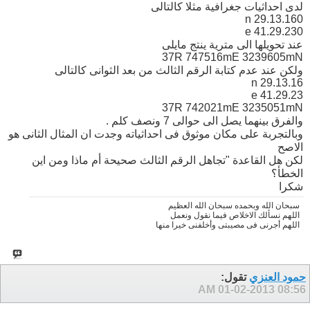
لدى احداثيات جغرافية مثلا كالتالى
29.13.160 n
e 41.29.230
عند تحويلها الى مترية ينتج مايلى
37R 747516mE 3239605mN
ولكن عند عدم كتابة الرقم الثالث من بعد الثوانى كالتالى
29.13.16 n
e 41.29.23
37R 742021mE 3235051mN
والفرق بينهما يصل الى حوالى 7 ونصف كلم .
وبالتجربة على مكان موثوق فى احداثياته وجدت ان المثال الثانى هو
الاصح
لكن هل القاعدة "تجاهل الرقم الثالث صحيحة أم ماذا ومن اين
الخطأ؟
شكرا
سبحان الله وبحمده سبحان الله العظيم
اللهم نسألك الاخلاص فيما نقول ونعمل
اللهم أجرنى فى مصيبتى وأخلفنى خيرا منها
حمود العنزي
تقول:
01-02-2013
08:56 AM