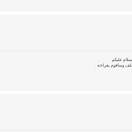
لسلام عليكم
لف وساقوم بقراءته .