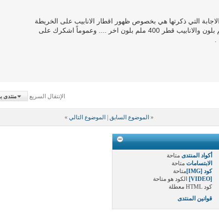
shap ) . اما بخصوص الاجابة التي ذكرتها هي بخصوص ظهور اقطار الانابيب على الخريطة
.ومشكلتي هي جعل الانابيب قطر 200ملم بلون والانابيب قطر 400 ملم بلون اخر .... وعموماً اشكرك على
.
الإنتقال السريع
منتدى ب
«
الموضوع السابق
|
الموضوع التالي
»
أكواد المنتدى
متاحة
الابتسامات
متاحة
كود [IMG]
متاحة
[VIDEO]
الكود هو
متاحة
كود HTML
معطلة
قوانين المنتدى