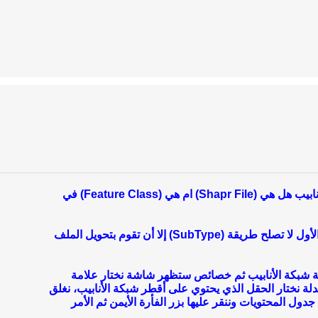
ما هو نمط (Fortmat) طبقة شبكة الأنابيب هل هي (Shapr File) ام هي (Feature Class) في
إذا كانت البيانات التي لديك من النوع الأول لا تصلح طريقة (SubType) إلا أن تقوم بتحويل الملف
قة شبكة الأنابيب ثم خصائص ستظهر شاشة نختار علامة
ائمة المنسدلة نختار الحقل الذي يحتوي على أقطر شبكة الأنابيب، نغلق
ول المحتويات وننقر عليها بزر الفأرة الأيمن ثم الأمر