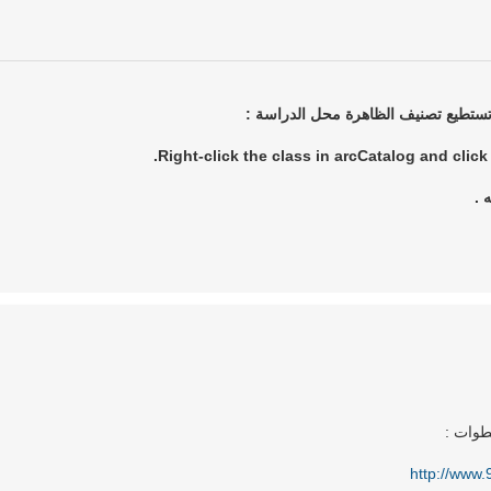
Right-click the class in arcCatalog and click
 .
طوات :
http://www