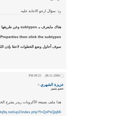
رد: سؤال ارجو الاجابة عليه
هناك مايعرف بـ subtypes وعن طريقها تستطيع تصنيف الظاهرة محل الدراسة :
 Properties then click the subtypes.
سوف أحاول وضع الخطوات لاحقا بإذن الله
09:25 PM
08-21-2006,
عزيزة الشهري
عضو متميز
هذا ملف بصيغة الأكروبات ريدر يشرح الخ
.9q9q.net/up2/index.php?f=QsPsQpjMi