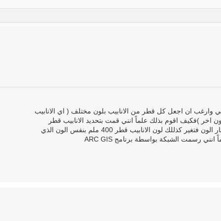
 وارغب ان اجعل كل قطر من الانابيب بلون مختلف ( اي الانابيب
200ملم بلون والانابيب بقطر 400 بلون اخر )فكيف اقوم بذلك علماً انني قمت بتحديد الانابيب قطر
200ملم وذهبت الى (label features) لاختار الون فتغير كذللك لون الانابيب قطر 400 ملم بنفس الون الذي