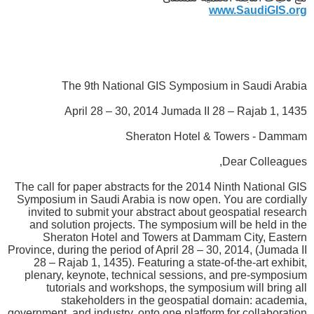
www.SaudiGIS.org
The 9th National GIS Symposium in Saudi Arabia
April 28 – 30, 2014 Jumada II 28 – Rajab 1, 1435
Sheraton Hotel & Towers - Dammam
Dear Colleagues,
The call for paper abstracts for the 2014 Ninth National GIS
Symposium in Saudi Arabia is now open. You are cordially
invited to submit your abstract about geospatial research
and solution projects. The symposium will be held in the
Sheraton Hotel and Towers at Dammam City, Eastern
Province, during the period of April 28 – 30, 2014, (Jumada II
28 – Rajab 1, 1435). Featuring a state-of-the-art exhibit,
plenary, keynote, technical sessions, and pre-symposium
tutorials and workshops, the symposium will bring all
stakeholders in the geospatial domain: academia,
government, and industry, onto one platform for collaboration