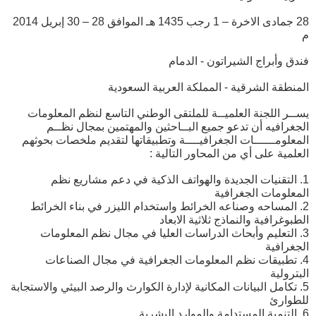
28 جمادى الاخرة – 1 رجب 1435 هـ الموافق 28 – 30 إبريل 2014
م
فندق وأبراج الشيراتون - الدمام
المنطقة الشرقية - المملكة العربية السعودية
يســر اللجنة العلميــة للملتقى الوطني التاسع لنظم المعلومات
الجغرافيه أن تدعو جميع البــاحثين والمهتمين بمجال نظــم
المعلومــــــات الجغرافيــــة وتطبيقاتها لتقديم ملخصات بحوثهم
العلمية على أي من المحاور التالية :
1. التقنيات الجديدة والهواتف الذكية في دعم مشاريع نظم
المعلومات الجغرافية
2. المساحه وصناعه الخرائط واستخدام الليزر في بناء الخرائط
الطبوغرافية والنماذج ثلاثية الابعاد
3. التعليم وأبحاث الدراسات العليا في مجال نظم المعلومات
الجغرافية
4. تطبيقات نظم المعلومات الجغرافية في مجال الصناعات
البترولية
5. تكامل البيانات المكانية لإدارة الكوارث والرصد البيئي والاستجابة
للطوارئ
6. التنمية المستدامة والموارد البشرية