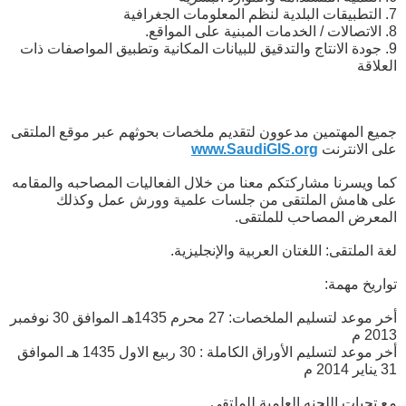
7. التطبيقات البلدية لنظم المعلومات الجغرافية
8. الاتصالات / الخدمات المبنية على المواقع.
9. جودة الانتاج والتدقيق للبيانات المكانية وتطبيق المواصفات ذات
العلاقة
جميع المهتمين مدعوون لتقديم ملخصات بحوثهم عبر موقع الملتقى
على الانترنت
www.SaudiGIS.org
كما ويسرنا مشاركتكم معنا من خلال الفعاليات المصاحبه والمقامه
على هامش الملتقى من جلسات علمية وورش عمل وكذلك
المعرض المصاحب للملتقى.
لغة الملتقى: اللغتان العربية والإنجليزية.
تواريخ مهمة:
أخر موعد لتسليم الملخصات: 27 محرم 1435هـ الموافق 30 نوفمبر
2013 م
أخر موعد لتسليم الأوراق الكاملة : 30 ربيع الاول 1435 هـ الموافق
31 يناير 2014 م
مع تحيات اللجنه العلمية للملتقى