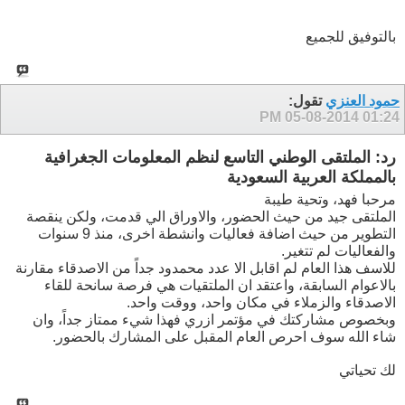
بالتوفيق للجميع
حمود العنزي
تقول:
05-08-2014
01:24 PM
رد: الملتقى الوطني التاسع لنظم المعلومات الجغرافية
بالمملكة العربية السعودية
مرحبا فهد، وتحية طيبة
الملتقى جيد من حيث الحضور، والاوراق الي قدمت، ولكن ينقصة
التطوير من حيث اضافة فعاليات وانشطة اخرى، منذ 9 سنوات
والفعاليات لم تتغير.
للاسف هذا العام لم اقابل الا عدد محمدود جداً من الاصدقاء مقارنة
بالاعوام السابقة، واعتقد ان الملتقيات هي فرصة سانحة للقاء
الاصدقاء والزملاء في مكان واحد، ووقت واحد.
وبخصوص مشاركتك في مؤتمر ازري فهذا شيء ممتاز جداً، وان
شاء الله سوف احرص العام المقبل على المشارك بالحضور.
لك تحياتي