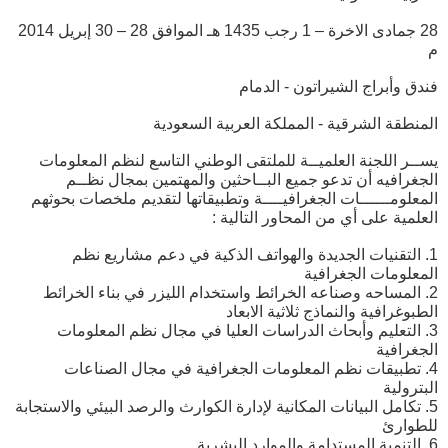
28 جمادى الاخرة – 1 رجب 1435 هـ الموافق 28 – 30 إبريل 2014
م
فندق وأبراج الشيراتون - الدمام
المنطقة الشرقية - المملكة العربية السعودية
يســر اللجنة العلميــة للملتقى الوطني التاسع لنظم المعلومات
الجغرافيه أن تدعو جميع البــاحثين والمهتمين بمجال نظــم
المعلومــــــات الجغرافيــــة وتطبيقاتها لتقديم ملخصات بحوثهم
العلمية على أي من المحاور التالية :
1. التقنيات الجديدة والهواتف الذكية في دعم مشاريع نظم
المعلومات الجغرافية
2. المساحه وصناعه الخرائط واستخدام الليزر في بناء الخرائط
الطبوغرافية والنماذج ثلاثية الابعاد
3. التعليم وأبحاث الدراسات العليا في مجال نظم المعلومات
الجغرافية
4. تطبيقات نظم المعلومات الجغرافية في مجال الصناعات
البترولية
5. تكامل البيانات المكانية لإدارة الكوارث والرصد البيئي والاستجابة
للطوارئ
6. التنمية المستدامة والموارد البشرية