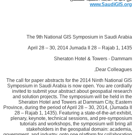
www.SaudiGIS.org
The 9th National GIS Symposium in Saudi Arabia
April 28 – 30, 2014 Jumada II 28 – Rajab 1, 1435
Sheraton Hotel & Towers - Dammam
Dear Colleagues,
The call for paper abstracts for the 2014 Ninth National GIS
Symposium in Saudi Arabia is now open. You are cordially
invited to submit your abstract about geospatial research
and solution projects. The symposium will be held in the
Sheraton Hotel and Towers at Dammam City, Eastern
Province, during the period of April 28 – 30, 2014, (Jumada II
28 – Rajab 1, 1435). Featuring a state-of-the-art exhibit,
plenary, keynote, technical sessions, and pre-symposium
tutorials and workshops, the symposium will bring all
stakeholders in the geospatial domain: academia,
government, and industry, onto one platform for collaboration