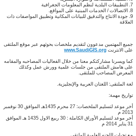
7. التطبيقات البلدية لنظم المعلومات الجغرافية
8. الاتصالات / الخدمات المبنية على المواقع.
9. جودة الانتاج والتدقيق للبيانات المكانية وتطبيق المواصفات ذات
العلاقة
جميع المهتمين مدعوون لتقديم ملخصات بحوثهم عبر موقع الملتقى
على الانترنت
www.SaudiGIS.org
كما ويسرنا مشاركتكم معنا من خلال الفعاليات المصاحبه والمقامه
على هامش الملتقى من جلسات علمية وورش عمل وكذلك
المعرض المصاحب للملتقى.
لغة الملتقى: اللغتان العربية والإنجليزية.
تواريخ مهمة:
أخر موعد لتسليم الملخصات: 27 محرم 1435هـ الموافق 30 نوفمبر
2013 م
أخر موعد لتسليم الأوراق الكاملة : 30 ربيع الاول 1435 هـ الموافق
31 يناير 2014 م
مع تحيات اللجنه العلمية للملتقى