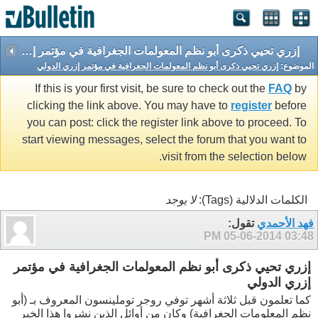
إزري تحيي ذكرى أبو نظم المعولمات الجغرافية في مؤتمر إزري الدولي
الموضوع:
إزري تحيي ذكرى أبو نظم المعولمات الجغرافية في مؤتمر إزري الدولي
If this is your first visit, be sure to check out the
FAQ
by
clicking the link above. You may have to
register
before
you can post: click the register link above to proceed. To
start viewing messages, select the forum that you want to
visit from the selection below.
الكلمات الدلالية (Tags):
لا يوجد
فهد الأحمدي
تقول:
05-06-2014
03:48 PM
إزري تحيي ذكرى أبو نظم المعولمات الجغرافية في مؤتمر
إزري الدولي
كما تعلمون قبل ثلاثة أشهر توفي روجر توملينسون المعروف بـ (أبو
نظم المعلومات الجغرافية) وكان من أوائل الذين نشروا هذا الخبر