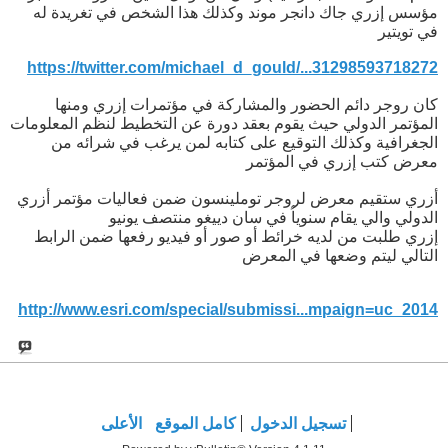
مؤسس إزري جاك دانجر موند وكذلك هذا الشخص في تغريدة له
في تويتير
https://twitter.com/michael_d_gould/...31298593718272
كان روجر دائم الحضور والمشاركة في مؤتمرات إزري ومنها
المؤتمر الدولي حيث يقوم بعقد دورة عن التخطيط لنظم المعلومات
الجغرافية وكذلك التوقيع على كتابه لمن يرغب في شرائه من
معرض كتب إزري في المؤتمر
أزري ستقيم معرض لروجر توملينسون ضمن فعاليات مؤتمر أزري
الدولي والي يقام سنوياُ في سان دييغو منتصف يونيو
إزري طلبت من لديه خرائط أو صور أو فيديو رفعها ضمن الرابط
التالي ليتم وضعها في المعرض
http://www.esri.com/special/submissi...mpaign=uc_2014
تسجيل الدخول
كامل الموقع
الأعلى