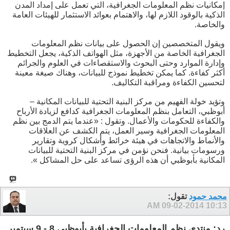
إمكانيات نظم المعلومات الجغرافية، التي تعمل على إمداد المدن
الذكية بالوقود اللازم لها، والاهتمام بعوائد الاستثمار للهيئات العامة
والخاصة.
ويقول المتخصصين إن الحصول على بيانات نظم المعلومات
الجغرافية الخاصة من الأجهزة، مثل الهواتف الذكية، يجعل التخطيط
وإدارة الموارد وحتى البحوث والاستقصاءات في العلوم والجرائم
أكثر كفاءة. كما يمكن تخطيط نموذج للبيانات، وهناك صيغة معينة
لتحسين الكفاءة ومراقبة التكاليف.
وتؤيد خولة الفهيم من مركز البنية التحتية للبيانات المكانية –
أبوظبي، التعامل بنظم المعلومات الجغرافية كدافع لزيادة الأرباح
والكفاءة للحكومات والأعمال. وتقول : «عندما يتم الدمج بين نظم
المعلومات الجغرافية وسير العمل، يتم الكشف عن العلاقات
والأنماط والاتجاهات في هيئة خرائط وأشكال كروية وتقارير
ورسومات بيانية. فنحن نؤمن في مركز البنية التحتية للبيانات
المكانية بأبوظبي أن هذه الرؤى تساعد على حل المشاكل ».
محمد حمود
تقول:
09-02-2014
10:13 AM
رد: منتدى نظم المعلومات الجغرافية بأبوظبي 8 - 9 سبتمبر