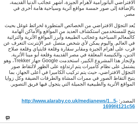
الافتراضي البانورامية لأهرام الجيزة، أشهر عجائب الدنيا القديمة،
بالإضافة إلى صور خمسة مواقع أثرية وسياحية هامة أخرى في
مصر.
يُعد التجوّل الافتراضي من الخصائص المتطورة لخرائط غوغل بحيث
يتيح للمستخدمين استكشاف العديد من المواقع والأماكن الهامة
كالمعالم السياحية وعجائب الطبيعة وأبرز المواقع الأثرية والتراثية
في العالم. واليوم يمكن لأي شخص متصل عبر الإنترنت التعرف عن
قرب على أهرام الجيزة ومقابر سقارة وقلعة قايتباي وقلعة صلاح
الدين، والكنيسة المعلقة في مصر القديمة وقلعة أبو مينا الأثرية.
ولإنجاز هذا المشروع الكبير، استخدمت Google جهاز Trekker، وهو
يشتمل على نظام كاميرات يتم ارتداؤه على الظهر لالتقاط صور
التجوّل الافتراضي، حيث يتم تركيب الكاميرا في أعلى الجهاز، بما
يتيح التقاط الصور في ممرات المشاة والطرقات الضيقة وكل زوايا
المواقع الأثرية والطبيعية الجميلة التي يتجول فيها فريق التصوير.
المصدر:
http://www.alaraby.co.uk/medianews/1...5-
1699f4121c56