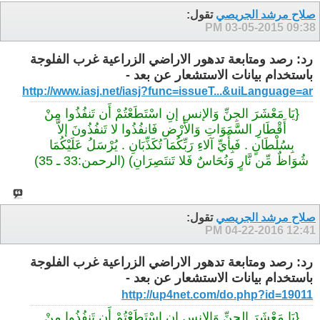
صلاح مرشد الجريصي
تقول:
03-05-2015
09:38 PM
رد: رصد ومتابعة تدهور الاراضي الزراعية غرب الفلوجة
باستخدام بيانات الاستشعار عن بعد -
http://www.iasj.net/iasj?func=issueT...&uiLanguage=ar
{يَا مَعْشَرَ الجِنِّ وَالإنسِ إنِ اسْتَطَعْتُمْ أَن تَنفُذُوا مِنْ
أَقْطَارِ السَّمَوَاتِ وَالأَرْضِ فَانفُذُوا لا تَنفُذُونَ إلاَّ
بِسُلْطَانٍ . فَبِأَيِّ آلاءِ رَبِّكُمَا تُكَذِّبَانِ . يُرْسَلُ عَلَيْكُمَا
شُوَاظٌ مِّن نَّارٍ وَنُحَاسٌ فَلا تَنتَصِرَانِ) (‏الرحمن‏:33‏ ـ ‏35)‏
صلاح مرشد الجريصي
تقول:
04-22-2016
12:41 PM
رد: رصد ومتابعة تدهور الاراضي الزراعية غرب الفلوجة
باستخدام بيانات الاستشعار عن بعد -
http://up4net.com/do.php?id=19011
{يَا مَعْشَرَ الجِنِّ وَالإنسِ إنِ اسْتَطَعْتُمْ أَن تَنفُذُوا مِنْ