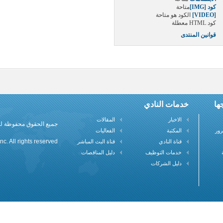
كود [IMG]
متاحة
[VIDEO]
الكود هو
متاحة
كود HTML
معطلة
قوانين المنتدى
ها
خدمات النادي
الاخبار
المقالات
جميع الحقوق محفوظة لنادي علم
رور
المكتبة
الفعاليات
c. All rights reserved
قناة النادي
قناة البث المباشر
خدمات التوظيف
دليل المناقصات
دليل الشركات