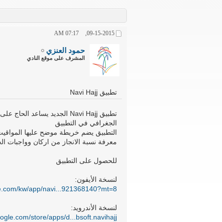
07:17 AM
09-15-2015,
حمود العنزي
المشرف على موقع النادي
تطبيق Navi Hajj
تطبيق Navi Hajj الجديد يساع
الجغرافي في التطبيق
التطبيق يضم خريطة موضح عليها المواقيت
معرفة نسبة الانجاز من اركان وواجبات ال
للحصول على التطبيق
لنسخة الأيفون:
ple.com/kw/app/navi...921368140?mt=8
لنسخة الأندرويد:
oogle.com/store/apps/d...bsoft.navihajj