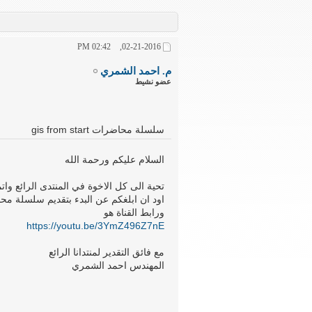
02:42 PM
02-21-2016,
م. احمد الشمري
عضو نشيط
سلسلة محاضرات gis from start
السلام عليكم ورحمة الله
تحية الى كل الاخوة في المنتدى الرائع وات
اود ان ابلغكم عن البدء بتقديم سلسلة محاضرات GIS FROM START على اليوتيوب اتمنى
ورابط القناة هو
https://youtu.be/3YmZ496Z7nE
مع فائق التقدير لمنتدانا الرائع
المهندس احمد الشمري