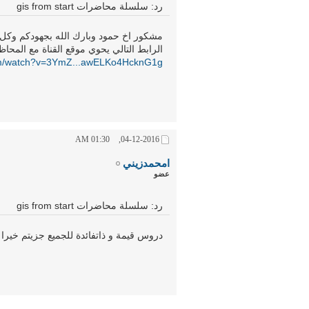
رد: سلسلة محاضرات gis from start
مشكور اخ حمود وبارك الله بجهودكم وكل ال
الرابط التالي يحوي موقع القناة مع المحاظر
om/watch?v=3YmZ...awELKo4HcknG1g
01:30 AM
04-12-2016,
امحمدزيني
عضو
رد: سلسلة محاضرات gis from start
دروس قيمة و ذاتفائدة للجميع جزيتم خيرا ع