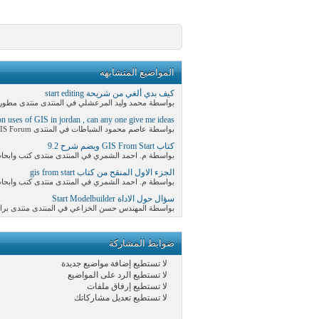
المواضيع المتشابهه
كيف بدي ألغي من شريحة start editing
بواسطة محمد وليد المرعشلي في المنتدى منتدى مطوري نظم المع
on uses of GIS in jordan , can any one give me ideas
بواسطة عاصم محمود الشباطات في المنتدى English GIS Forum
كتاب GIS From Start ويضم شرح 9.2
بواسطة م. احمد الشمري في المنتدى منتدى كتب وابحاث
الجزء الاول المنقح من كتاب gis from start
بواسطة م. احمد الشمري في المنتدى منتدى كتب وابحاث
سؤال حول الاداة Start Modelbuilder
بواسطة المهندس حسن الخزاعي في المنتدى منتدى برامج
ضوابط المشاركة
لا تستطيع
إضافة مواضيع جديدة
لا تستطيع
الرد على المواضيع
لا تستطيع
إرفاق ملفات
لا تستطيع
تعديل مشاركاتك