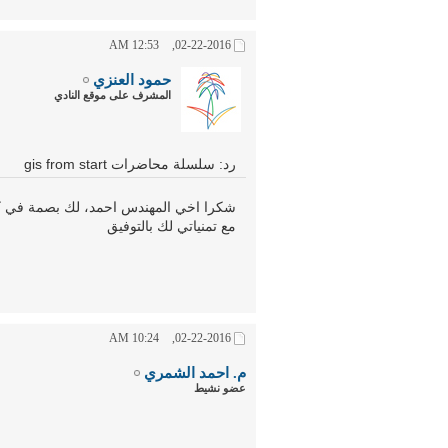
12:53 AM
02-22-2016,
حمود العنزي
المشرف على موقع النادي
رد: سلسلة محاضرات gis from start
شكرا اخي المهندس احمد، لك بصمة في ك
مع تمنياتي لك بالتوفيق
10:24 AM
02-22-2016,
م. احمد الشمري
عضو نشيط