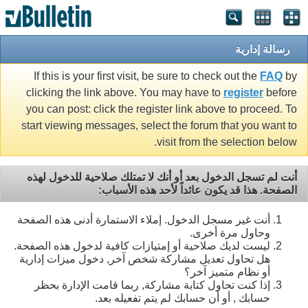
رسالة إدارية
If this is your first visit, be sure to check out the
FAQ
by
clicking the link above. You may have to
register
before
you can post: click the register link above to proceed. To
start viewing messages, select the forum that you want to
visit from the selection below.
أنت لم تسجل الدخول بعد أو أنك لا تمتلك صلاحية للدخول لهذه
الصفحة. هذا قد يكون عائداً لأحد هذه الأسباب:
أنت غير مسجل الدخول. إملاء الاستمارة أدنى هذه الصفحة
وحاول مرة أخرى.
ليست لديك صلاحية أو إمتيازات كافية لدخول هذه الصفحة.
هل تحاول تعديل مشاركة شخص آخر, دخول ميزات إدارية
أو نظام متميز آخر؟
إذا كنت تحاول كتابة مشاركة, ربما قامت الإدارة بحظر
حسابك , أو أن حسابك لم يتم تفعيله بعد.