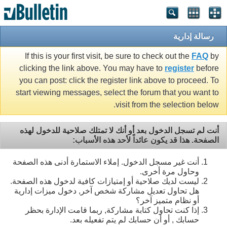
رسالة إدارية
If this is your first visit, be sure to check out the
FAQ
by
clicking the link above. You may have to
register
before
you can post: click the register link above to proceed. To
start viewing messages, select the forum that you want to
visit from the selection below.
أنت لم تسجل الدخول بعد أو أنك لا تمتلك صلاحية للدخول لهذه
الصفحة. هذا قد يكون عائداً لأحد هذه الأسباب:
أنت غير مسجل الدخول. إملاء الاستمارة أدنى هذه الصفحة
وحاول مرة أخرى.
ليست لديك صلاحية أو إمتيازات كافية لدخول هذه الصفحة.
هل تحاول تعديل مشاركة شخص آخر, دخول ميزات إدارية
أو نظام متميز آخر؟
إذا كنت تحاول كتابة مشاركة, ربما قامت الإدارة بحظر
حسابك , أو أن حسابك لم يتم تفعيله بعد.