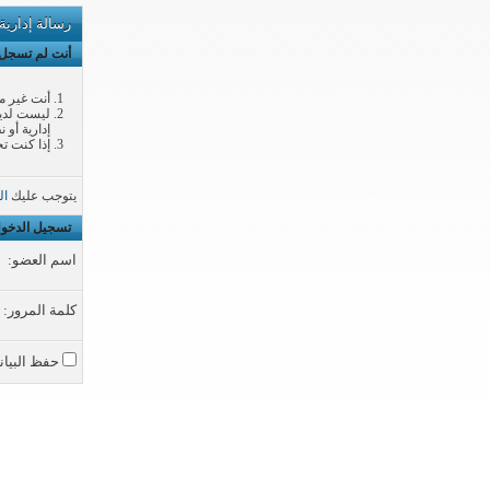
رسالة إدارية
أنت لم تسجل ا
أنت غير م
ليست لديك
إدارية أو 
إذا كنت تح
يتوجب عليك
ال
تسجيل الدخو
اسم العضو:
كلمة المرور:
حفظ البيان