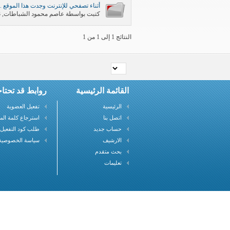
أثناء تصفحي للإنترنت وجدت هذا الموقع ..
كتبت بواسطة
عاصم محمود الشباطات
‏, 11-10-2011 01:03 AM
النتائج 1 إلى 1 من 1
القائمة الرئيسية
روابط قد تحتاج
الرئيسية
تفعيل العضوية
اتصل بنا
استرجاع كلمة الم
حساب جديد
طلب كود التفعيل
الارشيف
سياسة الخصوصية
بحث متقدم
تعليمات