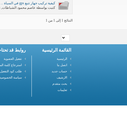
كيفية تركيب جهاز تتبع gps في السياة ...
كتبت بواسطة
عاصم محمود الشباطات
‏, 11-29-2011 01:58 AM
النتائج 1 إلى 1 من 1
القائمة الرئيسية
روابط قد تحتاج
الرئيسية
تفعيل العضوية
اتصل بنا
استرجاع كلمة الم
حساب جديد
طلب كود التفعيل
الارشيف
سياسة الخصوصية
بحث متقدم
تعليمات