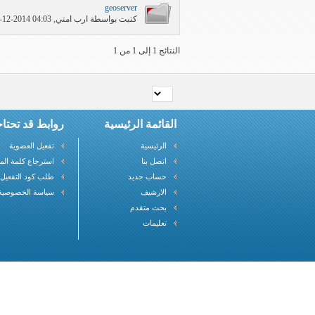
geoserver
كتبت بواسطة
ارب امتي
‏, 02-12-2014 04:03 PM
النتائج 1 إلى 1 من 1
القائمة الرئيسية
روابط قد تحتاج
الرئيسية
تفعيل العضوية
اتصل بنا
استرجاع كلمة الم
حساب جديد
طلب كود التفعيل
الارشيف
سياسة الخصوصية
بحث متقدم
تعليمات