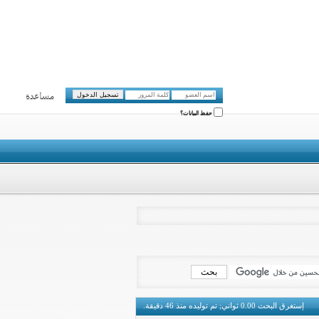
مساعدة
حفظ البيانات؟
إستغرق البحث
0.00
ثواني; تم توليده منذ 46 دقيقة.