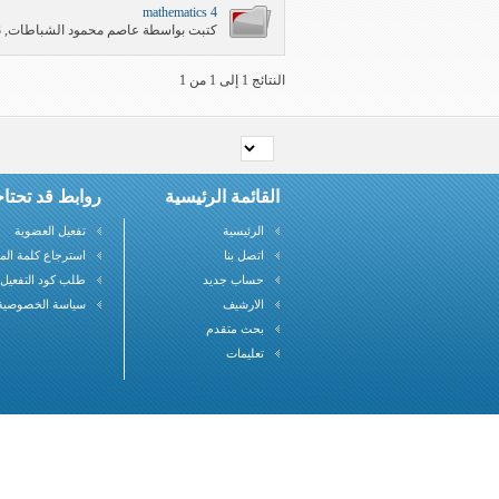
mathematics 4
كتبت بواسطة
عاصم محمود الشباطات
‏, 09-04-2011 04:13 AM
النتائج 1 إلى 1 من 1
القائمة الرئيسية
روابط قد تحتاج
الرئيسية
تفعيل العضوية
اتصل بنا
استرجاع كلمة الم
حساب جديد
طلب كود التفعيل
الارشيف
سياسة الخصوصية
بحث متقدم
تعليمات