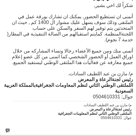
شكراً لك اخي بشير,
أنمنى ان تستطيع الحضور. يمكنك ان تشارك بورقة عمل في
الملتقى وذلك سوف يسهل عليك مشوار ال 1400 كم , حيث ان
المتحدثين يتم توفير لهم السفر والسكن على حساب
اللجنةالمنظمة. كمايتم استقبالهم من الصالة التنفيذية في المطار(
خدمة 7 نجوم).
أتمنى منك ومن جميع الأعضاء رجالا ونساء المشاركه من خلال
اوراق العمل أو الحضور الشخصي.كما اتمنى من كل عضو إعلام
جميع معارفه عن فعاليات هذا الملتقى الوطني ليستفيد الجميع.
م/ مازن بن عبد اللطيف السادات.
رئيس لجنةالرعاة و المعرض
اللملتقى الوطني الثاني لنظم المعاومات الجغرافيةبالمملكة العربية
السعودية
جوال: 0504610331
م/ مازن بن عبد اللطيف السادات.
رئيس لجنةالرعاة و المعرض
الملتقى الوطني الثاني لنظم المعلومات الجغرافية
جوال: 0504610331