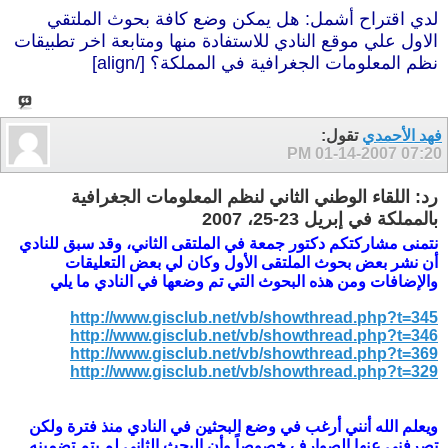
لدي اقتراح أشمل: هل يمكن وضع كافة بحوث الملتقي
الاول علي موقع النادي للاستفادة منها ومتابعة اخر تطبيقات
نظم المعلومات الجغرافية في المملكة؟ [/align]
فهد الأحمدي
تقول:
01-14-2007
07:20 PM
رد: اللقاء الوطني الثاني لنظم المعلومات الجغرافية
بالمملكة في إبريل 23-25، 2007
نتمنى مشاركتكم دكتور جمعة في الملتقى الثاني، وقد سبق للنادي
أن نشر بعض بحوث الملتقى الأول وكان لي بعض التعليقات
والإضافات ومن هذه البحوث التي تم وضعها في النادي ما يلي
http://www.gisclub.net/vb/showthread.php?t=345
http://www.gisclub.net/vb/showthread.php?t=346
http://www.gisclub.net/vb/showthread.php?t=369
http://www.gisclub.net/vb/showthread.php?t=329
ويعلم الله أنني أرغب في وضع البحثين في النادي منذ فترة ولكن
تصرفني عنها الصوارف خصوصاً وأن البحث الثاني لم يتم تضمينه