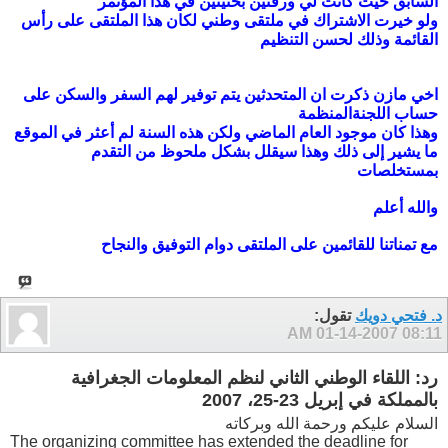
السابق حيث كانت لي ورقتين بحثيتين في هذا المؤتمر
ولو خيرت الاشتراك في ملتقى وطني لكان هذا الملتقى على رأس
القائمة وذلك لحسن التنظيم
اخي مازن ذكرت ان المتحدثين يتم توفير لهم السفر والسكن على
حساب اللجنةالمنظمة
وهذا كان موجود العام الماضي ولكن هذه السنة لم أعثر في الموقع
ما يشير إلى ذلك وهذا سيقلل بشكل ملحوظ من التقدم
بمستخلصات
والله أعلم
مع تمناتنا للقائمين على الملتقى دوام التوفيق والنجاح
د. فتحي دويك
تقول:
01-14-2007
08:11 AM
رد: اللقاء الوطني الثاني لنظم المعلومات الجغرافية
بالمملكة في إبريل 23-25، 2007
السلام عليكم ورحمة الله وبركاته
The organizing committee has extended the deadline for