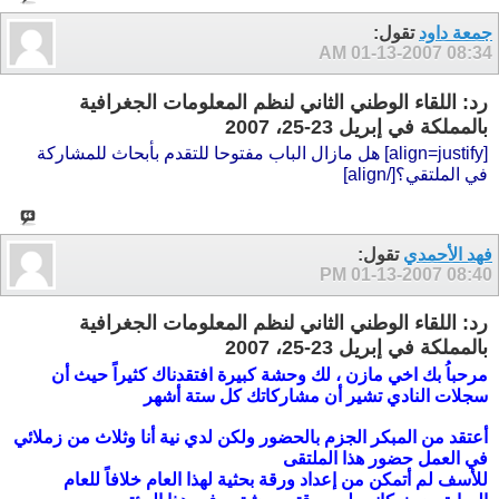
جمعة داود
تقول:
01-13-2007
08:34 AM
رد: اللقاء الوطني الثاني لنظم المعلومات الجغرافية
بالمملكة في إبريل 23-25، 2007
[align=justify] هل مازال الباب مفتوحا للتقدم بأبحاث للمشاركة
في الملتقي؟[/align]
فهد الأحمدي
تقول:
01-13-2007
08:40 PM
رد: اللقاء الوطني الثاني لنظم المعلومات الجغرافية
بالمملكة في إبريل 23-25، 2007
مرحباُ بك اخي مازن ، لك وحشة كبيرة افتقدناك كثيراً حيث أن
سجلات النادي تشير أن مشاركاتك كل ستة أشهر
أعتقد من المبكر الجزم بالحضور ولكن لدي نية أنا وثلاث من زملائي
في العمل حضور هذا الملتقى
للأسف لم أتمكن من إعداد ورقة بحثية لهذا العام خلافاً للعام