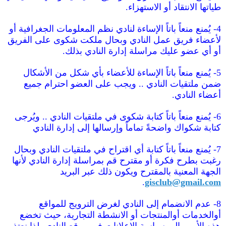
طياتها الانتقاد أو الاستهزاء.
4- يُمنع منعاً باتاً الإساءة لنادي نظم المعلومات الجغرافية أو
لأعضاء فريق عمل النادي وبحال ملكت شكوى على الفريق
أو أي عضو عليك مراسلة إدارة النادي بذلك.
5- يُمنع منعاً باتاً الإساءة للأعضاء بأي شكل من الأشكال
ضمن ملتقيات النادي .. ويجب على العضو احترام جميع
أعضاء النادي.
6- يُمنع منعاً باتاً كتابة شكوى في ملتقيات النادي .. ويُرجى
كتابة شكواك واضحةً تماماً وإرسالها إلى إدارة النادي
7- يُمنع منعاً باتاً كتابة أي اقتراح في ملتقيات النادي وبحال
رغبت بطرح فكرة أو مقترح قم بمراسلة إدارة النادي لأنها
الجهة المعنية بالمقترح ويكون ذلك عبر البريد
.
gisclub@gmail.com
8- عدم الانضمام إلى النادي لغرض الترويج للمواقع
أوالخدمات أوالمنتجات أو الانشطة التجارية، حيث تخضع
هذه الأمور إلى سياسة الإعلانات في موقع النادي، لذا نعتذر