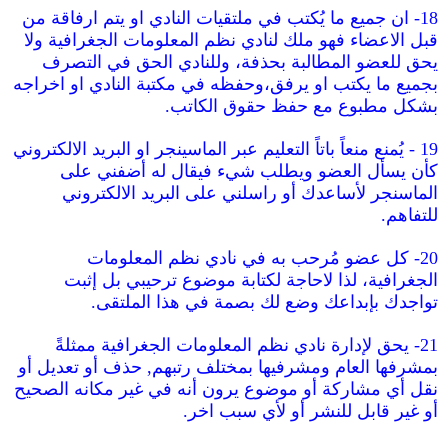
18- ان جميع ما يُكتب في ملتقيات النادي او يتم ارفاقة من
قبل الاعضاء فهو ملك لنادي نظم المعلومات الجغرافية ولا
يحق للعضو المطالبة بحذفة، وللنادي الحق في التصرف
بجميع ما يكتب او يرفق،وحفظه في مكتبة النادي او اخراجه
بشكل مطبوع مع حفظ حقوق الكاتب.
19 - يُمنع منعاً باتاً التعليم عبر الماسينجر او البريد الالكتروني
كأن يسأل العضو ويطلب شيء فيقال له أضفني على
الماسنجر لأساعدك أو راسلني على البريد الالكتروني
للتفاهم.
20- كل عضو مُرحب به في نادي نظم المعلومات
الجغرافية، لذا لاحاجة لكتابة موضوع ترحيبي بل إثبت
تواجدك بإبداعك وضع لك بصمة في هذا الملتقى.
21- يحق لإدارة نادي نظم المعلومات الجغرافية ممثلةً
بمشرفها العام ومشرفيها بمختلف رتبهم, حذف أو تعديل أو
نقل أي مشاركة أو موضوع يرون أنه في غير مكانه الصحيح
أو غير قابل للنشر أو لأي سبب اخر.