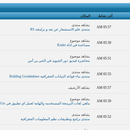
آخر نشاط
المكان
يشاهد منتدى
05:57 AM
منتدى علم الاستشعار عن بعد و برامجه RS
يشاهد موضوع
05:59 AM
مساعدة في اداة Kmler
يشاهد موضوع
05:51 AM
محاضرة فيديو: دور الجيويد في الجي بي أس
يشاهد منتدى
05:55 AM
منتدى بناء قواعد البيانات الجغرافية Building Geodatabase
05:57 AM
يشاهد الأرشيف
يشاهد موضوع
05:59 AM
ماهي لغات البرمجة المستخدمه والهامة لعمل اي تطبيق في Gis
يشاهد منتدى
05:52 AM
منتدى برامج وتطبيقات نظم المعلومات الجغرافية