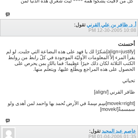
كل من لاقيت يشكوا همه **** ليت شعري هذه الدنيا لمن
أ. د. ظافر بن علي القرني
تقول:
12-30-2005
10:08 PM
أحسنت
[align=justify]شكرًا لك يا فهد على هذه البضاعة التي جلبت. لو لم
يقرأ المرء إلاَّ المعلومات الأوليّة الموجودة في كلّ رابط من روابط
الكتب الثلاثة لكان ذلك خيرًا عظيما؛ فما بالك بمن يحرص على
الحصول على هذه المراجع ويطّلع عليها، ويتعلّم منها.
تحياتي
ظافر القرني [/align]
[movek=right]
سِم سِمةً في الأرض تُحمد بها واحمد لمن أهدى ولو
سمسمةْ
[/movek]
عاصم عبد المجيد
تقول:
01-04-2006
01:35 PM