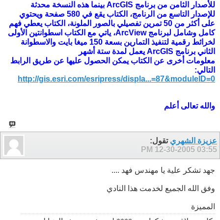
للأصدار الثامن من برنامج ArcGIS بينما هذه النسخة محدثة
للإصدار التاسع من الرنامج، الكتاب يقع في 580 صفحة ويحتوي
على أكثر من 50 تمرين تفصيلي بالصور الملونة، الكتاب يعطي فهم
كامل وشامل لبرنامج ArcView، ياتي مع الكتاب اسطوانتين الأولى
لخرائط رقمية لتنفيذ التمارين بسعة 150 ميغا بايت والاسطوانة
الثاني برنامج ArcGIS يعمل لمدة ستة أشهر
معلومات أخرى عن الكتاب يمكن الحصول عليها عن طريق الرابط
التالي:
http://gis.esri.com/esripress/displa...=87&moduleID=0
والله تعالى أعلم
عزيزة الشهري
تقول:
12-30-2005
03:55 PM
جهد تشكر علية يا مهندس فهد ....
وفق الله الجميع لخدمت هذا النادي
المميزة