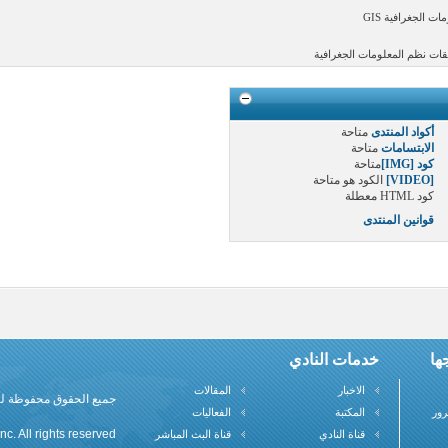
الجغرافية GIS
ات نظم المعلومات الجغرافية
أكواد المنتدى
متاحة
الابتسامات
متاحة
كود [IMG]
متاحة
[VIDEO]
الكود هو
متاحة
كود HTML
معطلة
قوانين المنتدى
ها
خدمات النادي
الاخبار
المقالات
جميع الحقوق محفوظة لنادي علم
رور
المكتبة
الفعاليات
c. All rights reserved
قناة النادي
قناة البث المباشر