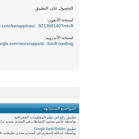
للحصول على التطبيق
لنسخة الأيفون:
ple.com/kw/app/navi...921368140?mt=8
لنسخة الأندرويد:
oogle.com/store/apps/d...bsoft.navihajj
المواضيع المتشابهه
تطبيق رائع في نظم المعلومات الجغرافية
بواسطة عاصم محمود الشباطات في المنتدى منتدى برامج
تطبيق Google Earth Builder
بواسطة عبدالله الصقري في المنتدى منتدى تطبيقات Google المكانية