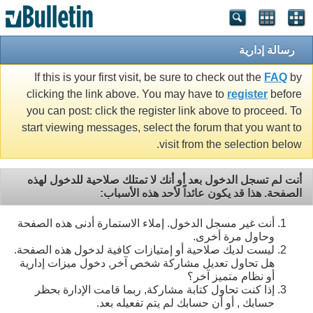
رسالة إدارية
If this is your first visit, be sure to check out the
FAQ
by
clicking the link above. You may have to
register
before
you can post: click the register link above to proceed. To
start viewing messages, select the forum that you want to
visit from the selection below.
أنت لم تسجل الدخول بعد أو أنك لا تمتلك صلاحية للدخول لهذه
الصفحة. هذا قد يكون عائداً لأحد هذه الأسباب:
أنت غير مسجل الدخول. إملاء الاستمارة أدنى هذه الصفحة
وحاول مرة أخرى.
ليست لديك صلاحية أو إمتيازات كافية لدخول هذه الصفحة.
هل تحاول تعديل مشاركة شخص آخر, دخول ميزات إدارية
أو نظام متميز آخر؟
إذا كنت تحاول كتابة مشاركة, ربما قامت الإدارة بحظر
حسابك , أو أن حسابك لم يتم تفعيله بعد.